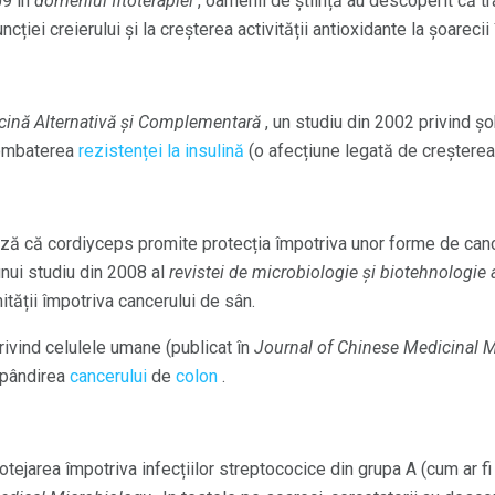
09 în
domeniul fitoterapiei
, oamenii de știință au descoperit că t
ncției creierului și la creșterea activității antioxidante la șoarecii 
cină Alternativă și Complementară
, un studiu din 2002 privind șo
combaterea
rezistenței la insulină
(o afecțiune legată de creșterea 
ză că cordiyceps promite protecția împotriva unor forme de cance
nui studiu din 2008 al
revistei de microbiologie și biotehnologie 
ității împotriva cancerului de sân.
privind celulele umane (publicat în
Journal of Chinese Medicinal M
spândirea
cancerului
de
colon
.
otejarea împotriva infecțiilor streptococice din grupa A (cum ar f