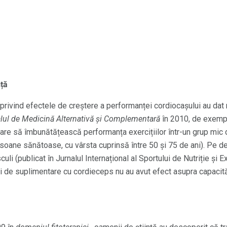
ță
 privind efectele de creștere a performanței cordiocașului au dat r
lul de Medicină Alternativă și Complementară
în 2010, de exemplu
e să îmbunătățească performanța exercițiilor într-un grup mic de
rsoane sănătoase, cu vârsta cuprinsă între 50 și 75 de ani). Pe de 
culi (publicat în Jurnalul Internațional al Sportului de Nutriție și
i de suplimentare cu cordieceps nu au avut efect asupra capacită