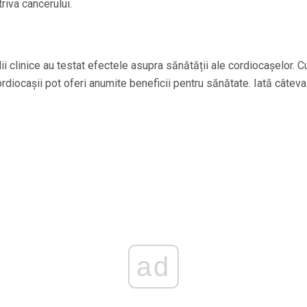
riva cancerului.
i clinice au testat efectele asupra sănătății ale cordiocașelor. C
diocașii pot oferi anumite beneficii pentru sănătate. Iată câteva 
ad