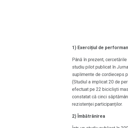
1) Exercițiul de performan
Până în prezent, cercetările
studiu pilot publicat în
Jurna
suplimente de cordieceps par
(Studiul a implicat 20 de pe
efectuat pe 22 bicicliști mas
constatat că cinci săptămân
rezistenței participanților.
2) Îmbătrânirea