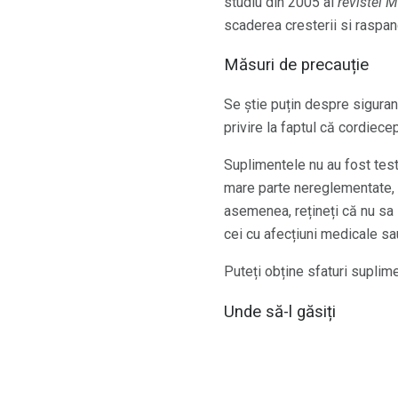
studiu din 2005 al
revistei 
scaderea cresterii si raspand
Măsuri de precauție
Se știe puțin despre siguranț
privire la faptul că cordiec
Suplimentele nu au fost test
mare parte nereglementate, c
asemenea, rețineți că nu sa s
cei cu afecțiuni medicale s
Puteți obține sfaturi suplim
Unde să-l găsiți