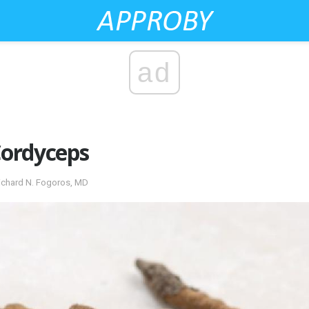
ad
 Cordyceps
ichard N. Fogoros, MD