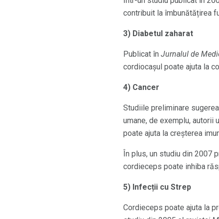
Într-un studiu publicat în 20
contribuit la îmbunătățirea fu
3) Diabetul zaharat
Publicat în
Jurnalul de Medi
cordiocașul poate ajuta la 
4) Cancer
Studiile preliminare sugerea
umane, de exemplu, autorii u
poate ajuta la creșterea imun
În plus, un studiu din 2007 
cordieceps poate inhiba ră
5) Infecții cu Strep
Cordieceps poate ajuta la pr