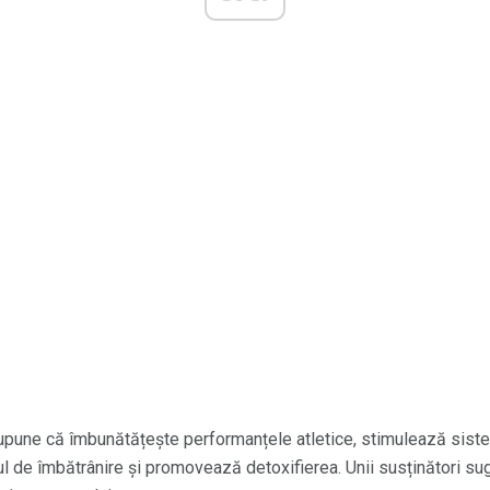
supune că îmbunătățește performanțele atletice, stimulează sis
ul de îmbătrânire și promovează detoxifierea. Unii susținători 