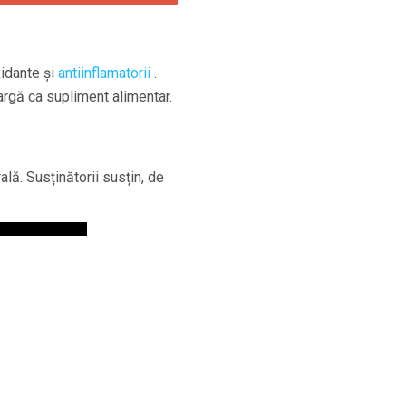
xidante și
antiinflamatorii
.
argă ca supliment alimentar.
lă. Susținătorii susțin, de