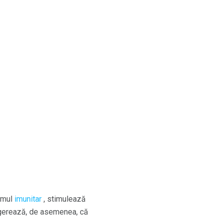
temul
imunitar
, stimulează
sugerează, de asemenea, că