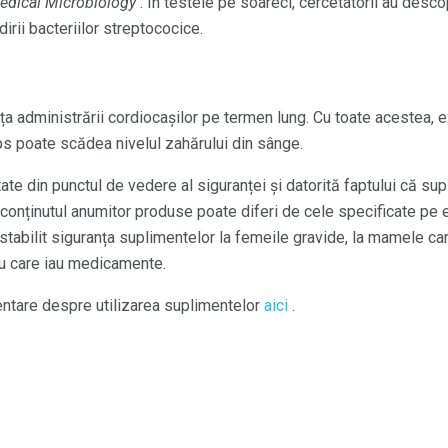
Medical Microbiology
. In testele pe soareci, cercetatorii au desco
irii bacteriilor streptococice.
a administrării cordiocașilor pe termen lung. Cu toate acestea, ex
eps poate scădea nivelul zahărului din sânge.
ate din punctul de vedere al siguranței și datorită faptului că su
onținutul anumitor produse poate diferi de cele specificate pe e
tabilit siguranța suplimentelor la femeile gravide, la mamele care
au care iau medicamente.
entare despre utilizarea suplimentelor
aici
.