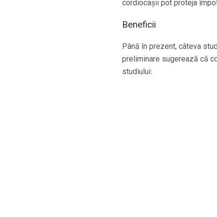
cordiocașii pot proteja împot
Beneficii
Până în prezent, câteva studi
preliminare sugerează că cor
studiului: