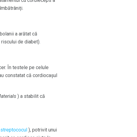
ratamentul cu cordieceps a
îmbătrâniți.
bolanii a arătat că
riscului de diabet).
r. În testele pe celule
au
constatat că cordiocașul
aterials
) a stabilit că
i
streptococul
), potrivit unui