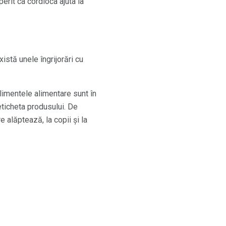
perit ca cordioca ajuta la
istă unele îngrijorări cu
plimentele alimentare sunt în
ticheta produsului. De
 alăptează, la copii și la