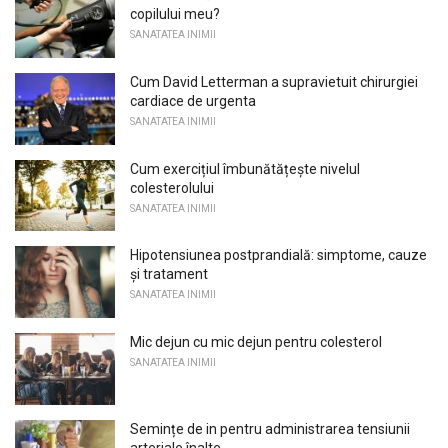
copilului meu?
SANATATEA INIMII
Cum David Letterman a supravietuit chirurgiei
cardiace de urgenta
SANATATEA INIMII
Cum exercițiul îmbunătățește nivelul
colesterolului
SANATATEA INIMII
Hipotensiunea postprandială: simptome, cauze
și tratament
SANATATEA INIMII
Mic dejun cu mic dejun pentru colesterol
SANATATEA INIMII
Semințe de in pentru administrarea tensiunii
arteriale înalte