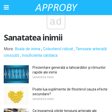
ad
Sanatatea inimii
More:
Boala de inima
,
Colesterol ridicat
,
Tensiune arterială
crescută
,
Insuficienta cardiaca
Prezentare generală a tahicardiilor și ritmurilor
rapide ale inimii
SANATATEA INIMII
Poate lua suplimente de fitosterol cauza efecte
secundare?
SANATATEA INIMII
Ce înseamnă citirile tensiunii arteriale ale