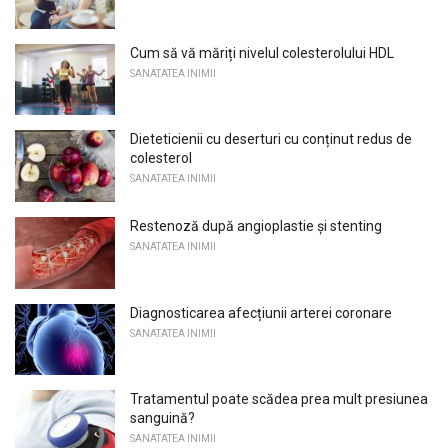
Cum să vă măriți nivelul colesterolului HDL
SANATATEA INIMII
Dieteticienii cu deserturi cu conținut redus de
colesterol
SANATATEA INIMII
Restenoză după angioplastie și stenting
SANATATEA INIMII
Diagnosticarea afecțiunii arterei coronare
SANATATEA INIMII
Tratamentul poate scădea prea mult presiunea
sanguină?
SANATATEA INIMII