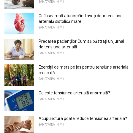
SANATATEA INIMII
Ce înseamnă atunci când aveți doar tensiune
arterială sistolică mare
SANATATEA INIMII
Predarea pacienților Cum să păstrați un jurnal
de tensiune arterială
SANATATEA INIMII
Exerciții de mers pe jos pentru tensiune arterială
crescută
SANATATEA INIMII
Ce este tensiunea arterială anormală?
SANATATEA INIMII
Acupunctura poate reduce tensiunea arteriala?
SANATATEA INIMII