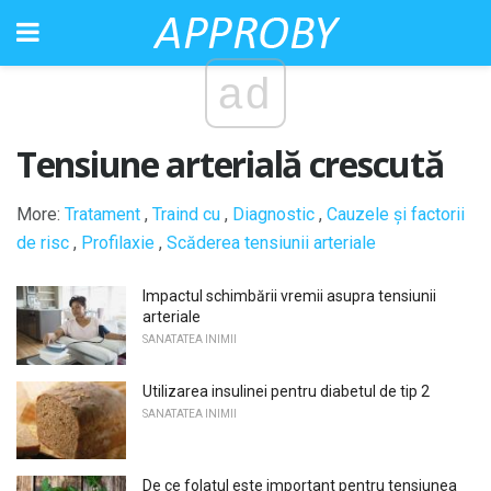
ad
Tensiune arterială crescută
More:
Tratament
,
Traind cu
,
Diagnostic
,
Cauzele și factorii
de risc
,
Profilaxie
,
Scăderea tensiunii arteriale
Impactul schimbării vremii asupra tensiunii
arteriale
SANATATEA INIMII
Utilizarea insulinei pentru diabetul de tip 2
SANATATEA INIMII
De ce folatul este important pentru tensiunea