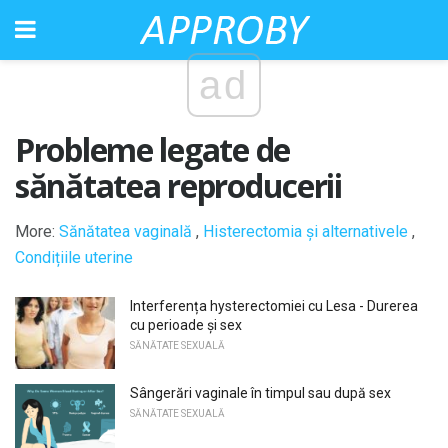
ad
Probleme legate de
sănătatea reproducerii
More:
Sănătatea vaginală
,
Histerectomia și alternativele
,
Condițiile uterine
Interferența hysterectomiei cu Lesa - Durerea
cu perioade și sex
SĂNĂTATE SEXUALĂ
Sângerări vaginale în timpul sau după sex
SĂNĂTATE SEXUALĂ