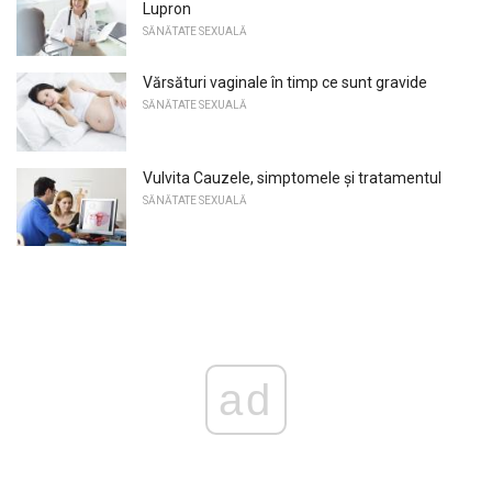
Lupron
SĂNĂTATE SEXUALĂ
Vărsături vaginale în timp ce sunt gravide
SĂNĂTATE SEXUALĂ
Vulvita Cauzele, simptomele și tratamentul
SĂNĂTATE SEXUALĂ
ad