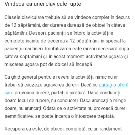
Vindecarea unei clavicule rupte
Clasele claviculare trebuie să se vindece complet în decurs
de 12 săptămâni, dar durerea durează de obicei în câteva
săptămâni. Deseori, pacienții se întorc la activitățile
complete înainte de trecerea a 12 săptămâni, în special la
pacienții mai tineri. Imobilizarea este rareori necesară după
câteva săptămâni și, în acest moment, activitatea ușoară și
mișcarea ușoară pot de obicei să înceapă.
Ca ghid general pentru a reveni la activități, nimic nu ar
trebui să cauzeze agravarea durerii. Dacă nu
purtați o sforă
care
provoacă durere, purtați o șiretură. Dacă conduceți
doare locul de rupere, nu conduceți. Dacă aruncați o minge
doare, nu aruncați. Odată ce o activitate nu provoacă dureri
semnificative, se poate încerca o întoarcere treptată.
Recuperarea este, de obicei, completă, cu un randament