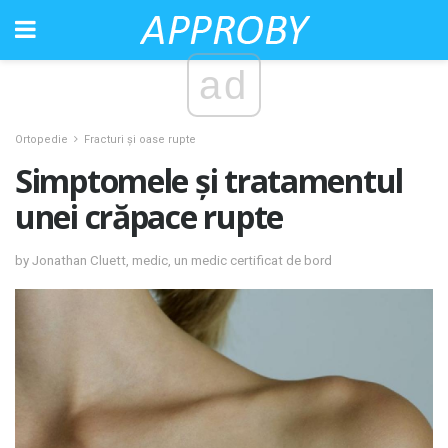
ad
Ortopedie
Fracturi și oase rupte
Simptomele și tratamentul
unei crăpace rupte
by Jonathan Cluett, medic, un medic certificat de bord