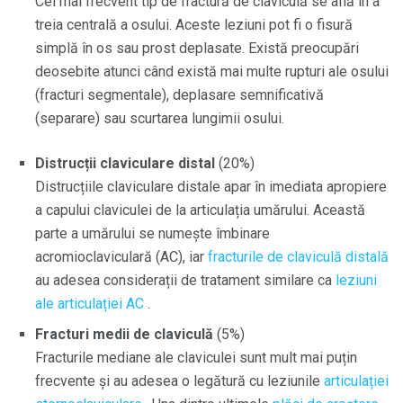
Cel mai frecvent tip de fractură de claviculă se află în a
treia centrală a osului. Aceste leziuni pot fi o fisură
simplă în os sau prost deplasate. Există preocupări
deosebite atunci când există mai multe rupturi ale osului
(fracturi segmentale), deplasare semnificativă
(separare) sau scurtarea lungimii osului.
Distrucții claviculare distal
(20%)
Distrucțiile claviculare distale apar în imediata apropiere
a capului claviculei de la articulația umărului. Această
parte a umărului se numește îmbinare
acromioclaviculară (AC), iar
fracturile de claviculă distală
au adesea considerații de tratament similare ca
leziuni
ale articulației AC
.
Fracturi medii de claviculă
(5%)
Fracturile mediane ale claviculei sunt mult mai puțin
frecvente și au adesea o legătură cu leziunile
articulației