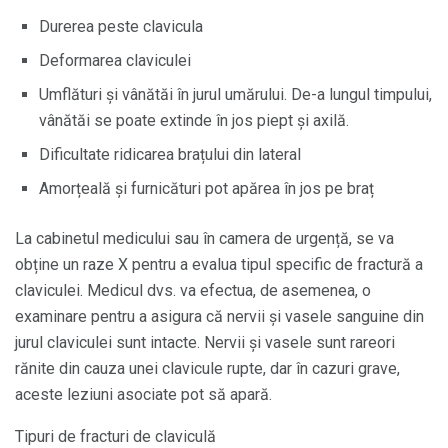
Durerea peste clavicula
Deformarea claviculei
Umflături și vânătăi în jurul umărului. De-a lungul timpului,
vânătăi se poate extinde în jos piept și axilă.
Dificultate ridicarea brațului din lateral
Amorțeală și furnicături pot apărea în jos pe braț
La cabinetul medicului sau în camera de urgență, se va
obține un raze X pentru a evalua tipul specific de fractură a
claviculei. Medicul dvs. va efectua, de asemenea, o
examinare pentru a asigura că nervii și vasele sanguine din
jurul claviculei sunt intacte. Nervii și vasele sunt rareori
rănite din cauza unei clavicule rupte, dar în cazuri grave,
aceste leziuni asociate pot să apară.
Tipuri de fracturi de claviculă