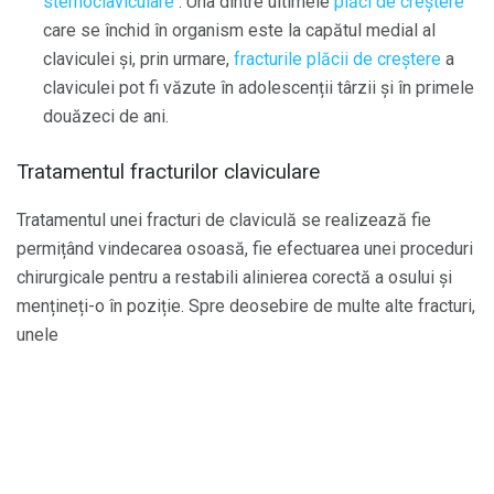
sternoclaviculare
. Una dintre ultimele
plăci de creștere
care se închid în organism este la capătul medial al
claviculei și, prin urmare,
fracturile plăcii de creștere
a
claviculei pot fi văzute în adolescenții târzii și în primele
douăzeci de ani.
Tratamentul fracturilor claviculare
Tratamentul unei fracturi de claviculă se realizează fie
permițând vindecarea osoasă, fie efectuarea unei proceduri
chirurgicale pentru a restabili alinierea corectă a osului și
mențineți-o în poziție. Spre deosebire de multe alte fracturi,
unele