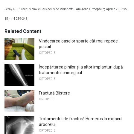
Jeray KJ.
"Fractură claviculară acută de Midshaft" J Am Acad Orthop Surg aprilie 2007 vol.
15 nr.
4 239-248
Related Content
Vindecarea oaselor sparte cât mai repede
posibil
ORTOPEDIE
Îndepărtarea pinilor și a altor implanturi după
tratamentul chirurgical
ORTOPEDIE
Fractură Blistere
ORTOPEDIE
Tratamentul de fractură Humerus la mijlocul
arborelui
ORTOPEDIE