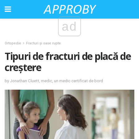
ad
Ortopedie
Fracturi și oase rupte
Tipuri de fracturi de placă de
creștere
by Jonathan Cluett, medic, un medic certificat de bord