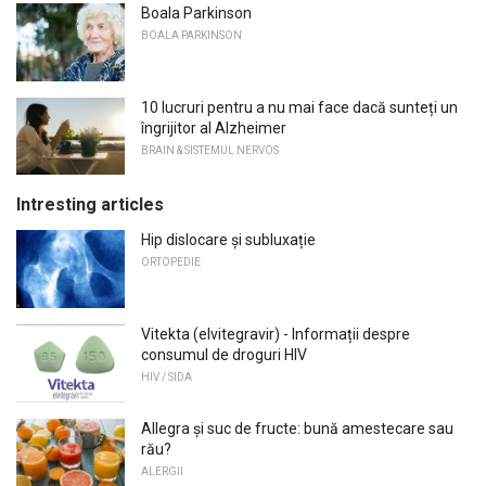
Boala Parkinson
BOALA PARKINSON
10 lucruri pentru a nu mai face dacă sunteți un
îngrijitor al Alzheimer
BRAIN & SISTEMUL NERVOS
Intresting articles
Hip dislocare și subluxație
ORTOPEDIE
Vitekta (elvitegravir) - Informații despre
consumul de droguri HIV
HIV / SIDA
Allegra și suc de fructe: bună amestecare sau
rău?
ALERGII