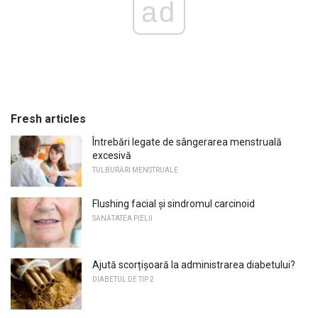
ad
Fresh articles
Întrebări legate de sângerarea menstruală
excesivă
TULBURĂRI MENSTRUALE
Flushing facial și sindromul carcinoid
SĂNĂTATEA PIELII
Ajută scorțișoară la administrarea diabetului?
DIABETUL DE TIP 2