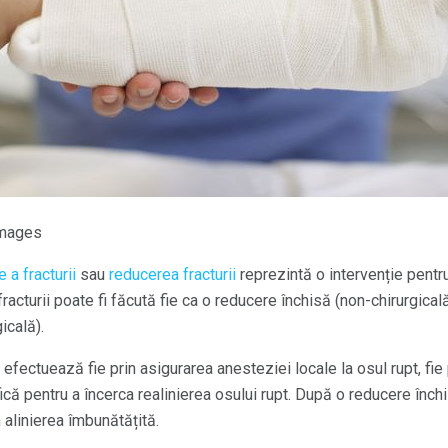
Images
 a fracturii
sau
reducerea fracturii
reprezintă o intervenție pentr
racturii poate fi făcută fie ca o reducere închisă (non-chirurgica
icală).
efectuează fie prin asigurarea anesteziei locale la osul rupt, fie
ă pentru a încerca realinierea osului rupt. După o reducere închis
 alinierea îmbunătățită.