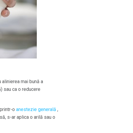
u alinierea mai bună a
lă) sau ca o reducere
 printr-o
anestezie generală
,
ă, s-ar aplica o arilă sau o