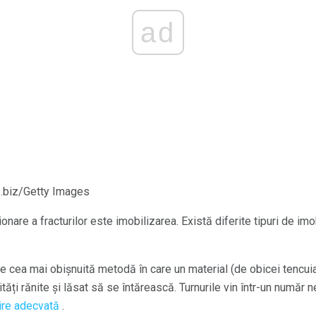
ad
p.biz/Getty Images
nare a fracturilor este imobilizarea. Există diferite tipuri de imob
e cea mai obișnuită metodă în care un material (de obicei tencuia
mități rănite și lăsat să se întărească. Turnurile vin într-un număr 
jire adecvată
.