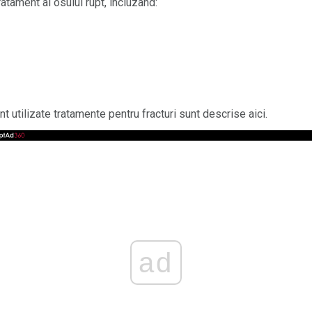
atament al osului rupt, incluzând:
t utilizate tratamente pentru fracturi sunt descrise aici.
ad