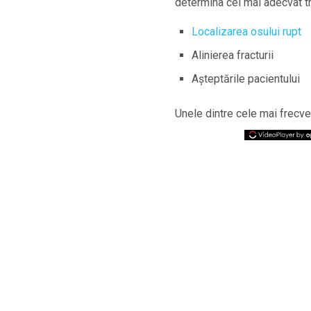
determina cel mai adecvat tr
Localizarea osului rupt
Alinierea fracturii
Așteptările pacientului
Unele dintre cele mai frecven