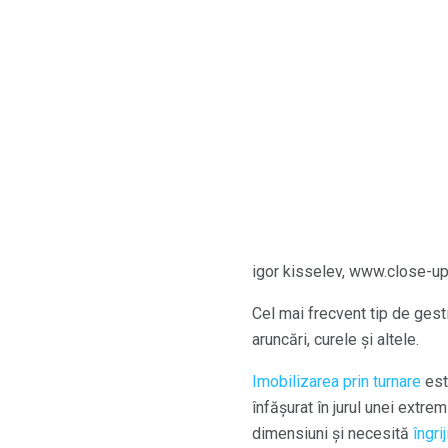
igor kisselev, www.close-u
Cel mai frecvent tip de gestio
aruncări, curele și altele.
Imobilizarea prin turnare
est
înfășurat în jurul unei extre
dimensiuni și necesită
îngri