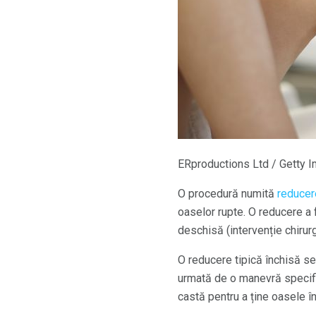
ERproductions Ltd / Getty 
O procedură numită
reducere
oaselor rupte. O reducere a f
deschisă (intervenție chirurg
O reducere tipică închisă se 
urmată de o manevră specific
castă pentru a ține oasele în