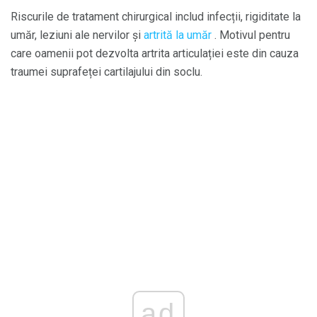
Riscurile de tratament chirurgical includ infecții, rigiditate la
umăr, leziuni ale nervilor și
artrită la umăr
. Motivul pentru
care oamenii pot dezvolta artrita articulației este din cauza
traumei suprafeței cartilajului din soclu.
ad