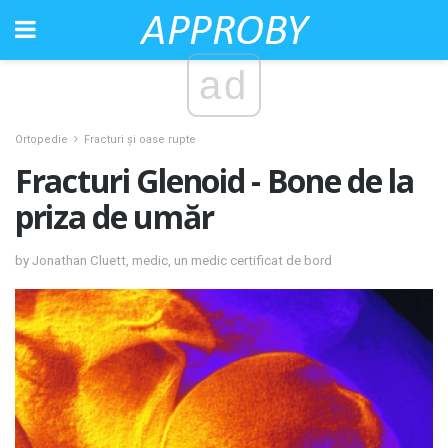
ad
Ortopedie
Fracturi și oase rupte
Fracturi Glenoid - Bone de la
priza de umăr
by Jonathan Cluett, medic, un medic certificat de bord