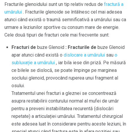
Fracturile glenoidului sunt un tip relativ redus de
fractură a
umărului
. Fracturile glenoide se întâlnesc cel mai adesea
atunci când există o traumă semnificativă a umărului sau ca
urmare a leziunilor sportive cu consum mare de energie.
Cele două tipuri de fracturi cele mai frecvente sunt:
Fracturi de
buze Glenoid
: Fracturile de
buze Glenoid
apar atunci când există o
dislocare a
umărului
sau
o
subluxație a umărului
, iar bila iese din priză. Pe măsură
ce bilele se dislocă, se poate împinge pe marginea
soclului glenoid, provocând ruperea unui fragment al
osului.
Tratamentul unei fracturi a gleznei se concentrează
asupra restabilirii conturului normal al mufei de umăr
pentru a preveni instabilitatea recurentă (dislocări
repetate) a articulației umărului. Tratamentul chirurgical
este adesea luat în considerare pentru aceste leziuni, în
special atunci când fractura este în afara poziției sau