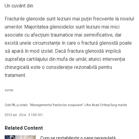
Un cuvânt din
Fracturile glenoide sunt leziuni mai puțin frecvente la nivelul
umerilor. Majoritatea glenoidelor sunt leziuni mai mici
asociate cu afecțiuni traumatice mai semnificative, dar
există unele circumstanțe în care o fractură glenoidă poate
să apară în mod izolat. Dacă fractura glenoidă implică
suprafața cartilajului din mufa de umăr, atunci intervenția
chirurgicală este o considerație rezonabilă pentru
tratament.
surse:
Cole PA, și colab.
"Managementul fracturilor scapulare" J Am Acad Orthop Surg martie
2012 vol.
20 nr.
3 130-141.
Related Content
Cum se restabilește o oase neregulată