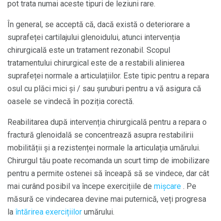
pot trata numai aceste tipuri de leziuni rare.
În general, se acceptă că, dacă există o deteriorare a
suprafeței cartilajului glenoidului, atunci intervenția
chirurgicală este un tratament rezonabil. Scopul
tratamentului chirurgical este de a restabili alinierea
suprafeței normale a articulațiilor. Este tipic pentru a repara
osul cu plăci mici și / sau șuruburi pentru a vă asigura că
oasele se vindecă în poziția corectă.
Reabilitarea după intervenția chirurgicală pentru a repara o
fractură glenoidală se concentrează asupra restabilirii
mobilității și a rezistenței normale la articulația umărului.
Chirurgul tău poate recomanda un scurt timp de imobilizare
pentru a permite ostenei să înceapă să se vindece, dar cât
mai curând posibil va începe exercițiile de
mișcare
. Pe
măsură ce vindecarea devine mai puternică, veți progresa
la
întărirea exercițiilor
umărului.