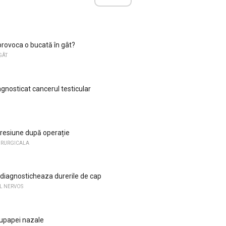
provoca o bucată în gât?
GÂT
gnosticat cancerul testicular
 presiune după operație
HIRURGICALA
diagnosticheaza durerile de cap
UL NERVOS
upapei nazale