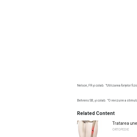
Nelson, FR și colab.
"Utilizarea forțelor fi
Behrens SB, și colab.
"O revizuire a stimulă
Related Content
Tratarea une
ORTOPEDIE