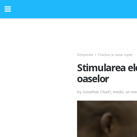
Ortopedie
Fracturi și oase rupte
Stimularea el
oaselor
by Jonathan Cluett, medic, un med