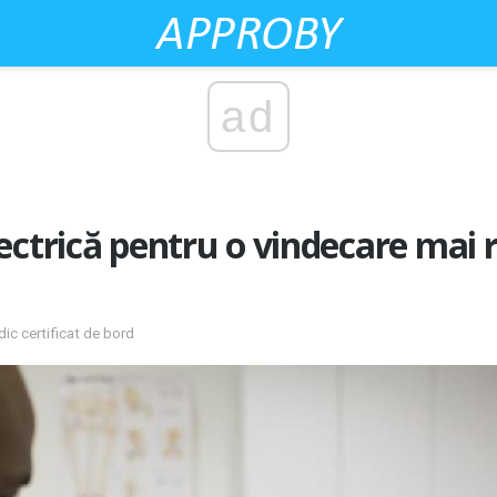
ad
ectrică pentru o vindecare mai 
ic certificat de bord