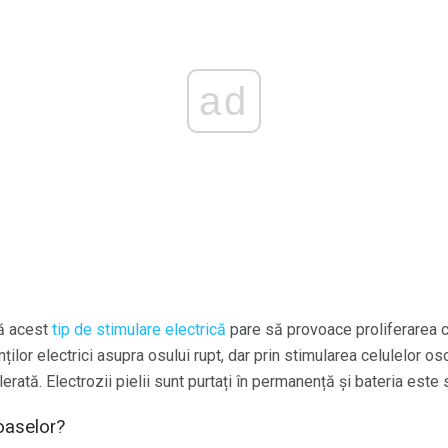
ad
că acest
tip de stimulare electrică
pare să provoace proliferarea c
nților electrici asupra osului rupt, dar prin stimularea celulelor 
rată. Electrozii pielii sunt purtați în permanență și bateria este
oaselor?