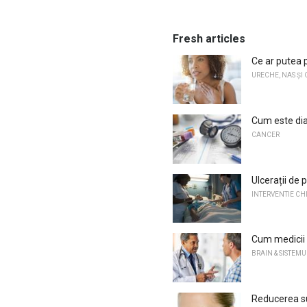
Fresh articles
Ce ar putea 
URECHE, NAS ȘI 
Cum este dia
CANCER
Ulcerații de
INTERVENTIE C
Cum medicii 
BRAIN & SISTEM
Reducerea s