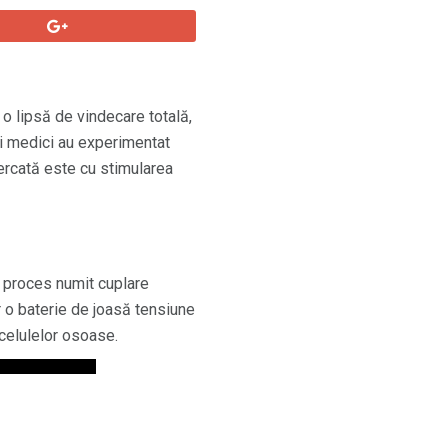
o lipsă de vindecare totală,
nii medici au experimentat
cercată este cu stimularea
n proces numit cuplare
ar o baterie de joasă tensiune
 celulelor osoase.