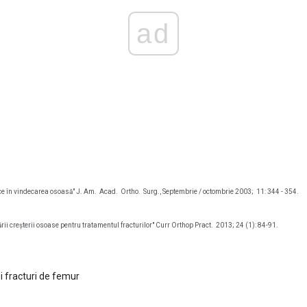
ad
zice în vindecarea osoasă" J. Am.
Acad.
Ortho.
Surg., Septembrie / octombrie 2003;
11: 344 - 354.
rii creșterii osoase pentru tratamentul fracturilor" Curr Orthop Pract.
2013; 24 (1): 84-91.
i fracturi de femur