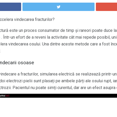
ccelera vindecarea fracturilor?
tură este un proces consumator de timp și rareori poate duce la 
n
. Într-un efort de a reveni la activitate cât mai repede posibil, u
celera vindecarea osului. Una dintre aceste metode care a fost în
.
indecarii osoase
vindecare a fracturilor, simularea electrică se realizează printr-u
doi electrozi pielii sunt plasați pe ambele părți ale osului rupt, i
ctrozii. Pacientul nu poate simți curentul, dar are un efect asupra