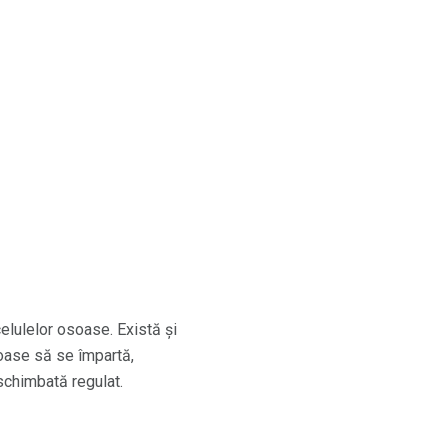
elulelor osoase. Există și
osoase să se împartă,
 schimbată regulat.