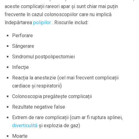
aceste complicații rareori apar și sunt chiar mai puțin
frecvente în cazul colonoscopiilor care nu implică
îndepărtarea
polipilor
. Riscurile includ:
Perforare
Sângerare
Sindromul postpolipectomiei
Infecţie
Reacția la anestezie (cel mai frecvent complicații
cardiace și respiratorii)
Colonoscopia pregătește complicații
Rezultate negative false
Extrem de rare complicații (cum ar fi ruptura splinei,
diverticulită
și explozia de gaz)
Moarte