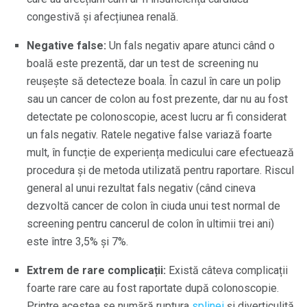
congestivă și afecțiunea renală.
Negative false:
Un fals negativ apare atunci când o
boală este prezentă, dar un test de screening nu
reușește să detecteze boala. În cazul în care un polip
sau un cancer de colon au fost prezente, dar nu au fost
detectate pe colonoscopie, acest lucru ar fi considerat
un fals negativ. Ratele negative false variază foarte
mult, în funcție de experiența medicului care efectuează
procedura și de metoda utilizată pentru raportare. Riscul
general al unui rezultat fals negativ (când cineva
dezvoltă cancer de colon în ciuda unui test normal de
screening pentru cancerul de colon în ultimii trei ani)
este între 3,5% și 7%.
Extrem de rare complicații:
Există câteva complicații
foarte rare care au fost raportate după colonoscopie.
Printre acestea se numără ruptura
splinei
și diverticulită.