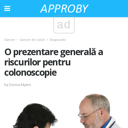
ad
Cancer
Cancer de colon
Diagnostic
O prezentare generală a
riscurilor pentru
colonoscopie
by Donna Myers