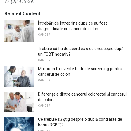
77 (3): 419-29.
Related Content
Întrebări de întreprins după ce au fost
diagnosticate cu cancer de colon
CANCER
Trebuie să fiu de acord cu o colonoscopie după
un FOBT negativ?
CANCER
Mai puțin frecvente teste de screening pentru
cancerul de colon
CANCER
Diferențele dintre cancerul colorectal și cancerul
de colon
CANCER
Ce trebuie să știți despre o dublă contraste de
bariu (DCBE)?
CANCER