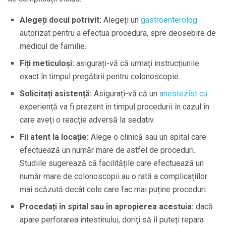
Alegeți docul potrivit:
Alegeți un
gastroenterolog
autorizat pentru a efectua procedura, spre deosebire de
medicul de familie.
Fiți meticuloși:
asigurați-vă că urmați instrucțiunile
exact în timpul pregătirii pentru colonoscopie.
Solicitați asistență:
Asigurați-vă că un
anestezist cu
experiență va fi prezent în timpul procedurii în cazul în
care aveți o reacție adversă la sedativ.
Fii atent la locație:
Alege o clinică sau un spital care
efectuează un număr mare de astfel de proceduri.
Studiile sugerează că facilitățile care efectuează un
număr mare de colonoscopii au o rată a complicațiilor
mai scăzută decât cele care fac mai puține proceduri.
Procedați în spital sau în apropierea acestuia:
dacă
apare perforarea intestinului, doriți să îl puteți repara