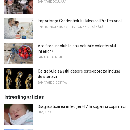
SĂNĂTATE OCULARĂ
Importanța Credentialului Medical Profesional
PENTRU PROFESIONIȘTII ÎN DOMENIUL SĂNĂTĂȚII
Are fibre insolubile sau solubile colesterolul
inferior?
SANATATEA INIMII
Ce trebuie să știți despre osteoporoza indusă
de steroizi
SĂNĂTATE DIGESTIVĂ
Intresting articles
Diagnosticarea infecției HIV la sugari și copii mici
HIV / SIDA