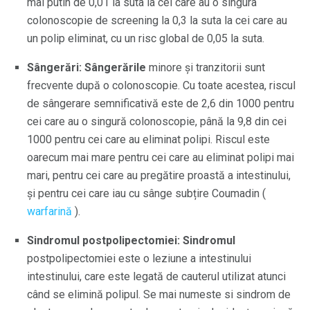
mai putin de 0,01 la suta la cei care au o singura
colonoscopie de screening la 0,3 la suta la cei care au
un polip eliminat, cu un risc global de 0,05 la suta.
Sângerări: Sângerările
minore și tranzitorii sunt
frecvente după o colonoscopie. Cu toate acestea, riscul
de sângerare semnificativă este de 2,6 din 1000 pentru
cei care au o singură colonoscopie, până la 9,8 din cei
1000 pentru cei care au eliminat polipi. Riscul este
oarecum mai mare pentru cei care au eliminat polipi mai
mari, pentru cei care au pregătire proastă a intestinului,
și pentru cei care iau cu sânge subțire Coumadin (
warfarină
).
Sindromul postpolipectomiei: Sindromul
postpolipectomiei este o leziune a intestinului
intestinului, care este legată de cauterul utilizat atunci
când se elimină polipul. Se mai numeste si sindrom de