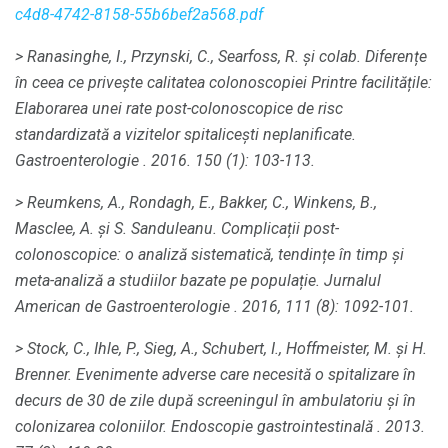
c4d8-4742-8158-55b6bef2a568.pdf
> Ranasinghe, I., Przynski, C., Searfoss, R. și colab.
Diferențe
în ceea ce privește calitatea colonoscopiei Printre facilitățile:
Elaborarea unei rate post-colonoscopice de risc
standardizată a vizitelor spitalicești neplanificate.
Gastroenterologie
.
2016. 150 (1): 103-113.
> Reumkens, A., Rondagh, E., Bakker, C., Winkens, B.,
Masclee, A. și S. Sanduleanu.
Complicații post-
colonoscopice: o analiză sistematică, tendințe în timp și
meta-analiză a studiilor bazate pe populație.
Jurnalul
American de Gastroenterologie
.
2016, 111 (8): 1092-101.
> Stock, C., Ihle, P., Sieg, A., Schubert, I., Hoffmeister, M. și H.
Brenner.
Evenimente adverse care necesită o spitalizare în
decurs de 30 de zile după screeningul în ambulatoriu și în
colonizarea coloniilor.
Endoscopie gastrointestinală
.
2013.