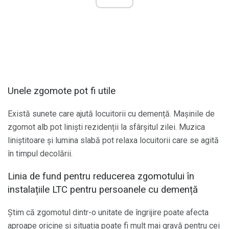
Unele zgomote pot fi utile
Există sunete care ajută locuitorii cu demență. Mașinile de
zgomot alb pot liniști rezidenții la sfârșitul zilei. Muzica
liniștitoare și lumina slabă pot relaxa locuitorii care se agită
în timpul decolării.
Linia de fund pentru reducerea zgomotului în
instalațiile LTC pentru persoanele cu demență
Știm că zgomotul dintr-o unitate de îngrijire poate afecta
aproape oricine și situația poate fi mult mai gravă pentru cei