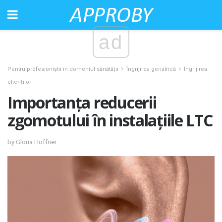
ad
Pentru profesioniștii în domeniul sănătății
Îngrijirea geriatrică
Îngrijirea
clienților
Importanța reducerii
zgomotului în instalațiile LTC
by Gloria Hoffner