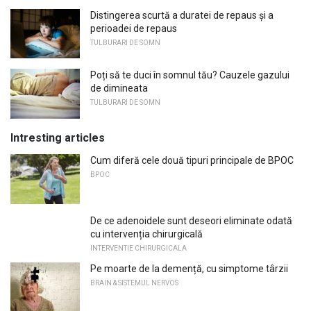
Distingerea scurtă a duratei de repaus și a
perioadei de repaus
TULBURARI DE SOMN
Poți să te duci în somnul tău? Cauzele gazului
de dimineata
TULBURARI DE SOMN
Intresting articles
Cum diferă cele două tipuri principale de BPOC
BPOC
De ce adenoidele sunt deseori eliminate odată
cu intervenția chirurgicală
INTERVENTIE CHIRURGICALA
Pe moarte de la demență, cu simptome târzii
BRAIN & SISTEMUL NERVOS