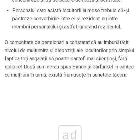
Personalul care asistă locuitorii la mese trebuie să-și
păstreze convorbirile între ei și rezident, nu între
membrii personalului și astfel ignorând rezidentul.
O comunitate de pensionari a constatat că au îmbunătățit
nivelul de mulțumire și dispoziții ale locuitorilor prin simplul
fapt ca toți angajații să poarte pantofi mai silențioși, fără
sclipire! După cum ne-au spus Simon și Garfunkel în cântec
cu mulți ani în urmă, există frumusețe în sunetele tăcerii.
ad