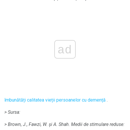
ad
îmbunătăți calitatea vieții persoanelor cu demență
.
> Sursa:
> Brown, J., Fawzi, W. și A. Shah.
Medii de stimulare reduse: