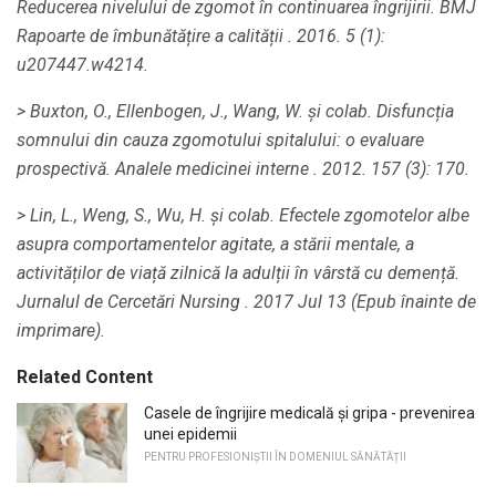
Reducerea nivelului de zgomot în continuarea îngrijirii.
BMJ
Rapoarte de îmbunătățire a calității
.
2016. 5 (1):
u207447.w4214.
> Buxton, O., Ellenbogen, J., Wang, W. și colab.
Disfuncția
somnului din cauza zgomotului spitalului: o evaluare
prospectivă.
Analele medicinei interne
.
2012. 157 (3): 170.
> Lin, L., Weng, S., Wu, H. și colab.
Efectele zgomotelor albe
asupra comportamentelor agitate, a stării mentale, a
activităților de viață zilnică la adulții în vârstă cu demență.
Jurnalul de Cercetări Nursing
.
2017 Jul 13 (Epub înainte de
imprimare).
Related Content
Casele de îngrijire medicală și gripa - prevenirea
unei epidemii
PENTRU PROFESIONIȘTII ÎN DOMENIUL SĂNĂTĂȚII