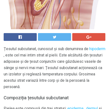
Țesutul subcutanat, cunoscut și sub denumirea de
hipoderm
, este cel mai intim strat al pielii. Este alcătuită din țesuturi
adipoase și de țesut conjunctiv care găzduiesc vasele de
sânge și nervii mai mari. Țesutul subcutanat acționează ca
un izolator și reglează temperatura corpului. Grosimea
acestui strat variază între corp și de la persoană la
persoană.
Compoziția țesutului subcutanat
Pielea este compusă din trei straturi:
epiderma
,
dermul
și