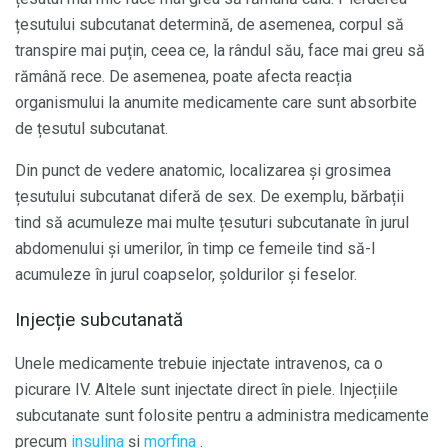
țesutului subcutanat determină, de asemenea, corpul să
transpire mai puțin, ceea ce, la rândul său, face mai greu să
rămână rece. De asemenea, poate afecta reacția
organismului la anumite medicamente care sunt absorbite
de țesutul subcutanat.
Din punct de vedere anatomic, localizarea și grosimea
țesutului subcutanat diferă de sex. De exemplu, bărbații
tind să acumuleze mai multe țesuturi subcutanate în jurul
abdomenului și umerilor, în timp ce femeile tind să-l
acumuleze în jurul coapselor, șoldurilor și feselor.
Injecție subcutanată
Unele medicamente trebuie injectate intravenos, ca o
picurare IV. Altele sunt injectate direct în piele. Injecțiile
subcutanate sunt folosite pentru a administra medicamente
precum
insulina
și
morfina
.