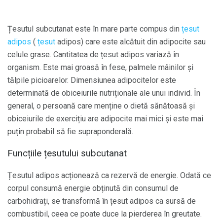
Țesutul subcutanat este în mare parte compus din
țesut
adipos
(
țesut
adipos) care este alcătuit din adipocite sau
celule grase. Cantitatea de țesut adipos variază în
organism. Este mai groasă în fese, palmele mâinilor și
tălpile picioarelor. Dimensiunea adipocitelor este
determinată de obiceiurile nutriționale ale unui individ. În
general, o persoană care menține o dietă sănătoasă și
obiceiurile de exercițiu are adipocite mai mici și este mai
puțin probabil să fie supraponderală.
Funcțiile țesutului subcutanat
Țesutul adipos acționează ca rezervă de energie. Odată ce
corpul consumă energie obținută din consumul de
carbohidrați, se transformă în țesut adipos ca sursă de
combustibil, ceea ce poate duce la pierderea în greutate.