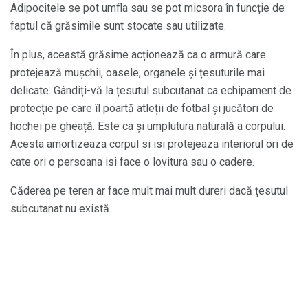
Adipocitele se pot umfla sau se pot micsora în funcție de
faptul că grăsimile sunt stocate sau utilizate.
În plus, această grăsime acționează ca o armură care
protejează mușchii, oasele, organele și țesuturile mai
delicate. Gândiți-vă la țesutul subcutanat ca echipament de
protecție pe care îl poartă atleții de fotbal și jucători de
hochei pe gheață. Este ca și umplutura naturală a corpului.
Acesta amortizeaza corpul si isi protejeaza interiorul ori de
cate ori o persoana isi face o lovitura sau o cadere.
Căderea pe teren ar face mult mai mult dureri dacă țesutul
subcutanat nu există.