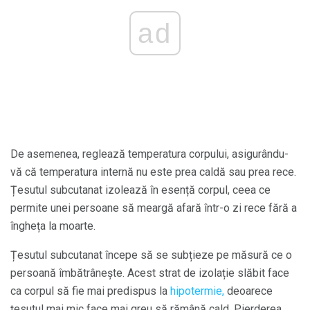
ad
De asemenea, reglează temperatura corpului, asigurându-
vă că temperatura internă nu este prea caldă sau prea rece.
Țesutul subcutanat izolează în esență corpul, ceea ce
permite unei persoane să meargă afară într-o zi rece fără a
îngheța la moarte.
Țesutul subcutanat începe să se subțieze pe măsură ce o
persoană îmbătrânește. Acest strat de izolație slăbit face
ca corpul să fie mai predispus la
hipotermie,
deoarece
țesutul mai mic face mai greu să rămână cald. Pierderea