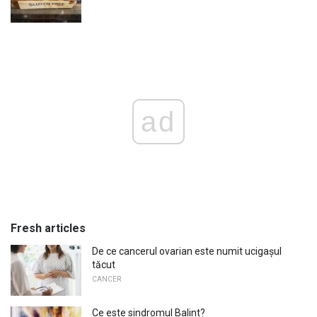
ad
Fresh articles
De ce cancerul ovarian este numit ucigașul
tăcut
CANCER
Ce este sindromul Balint?