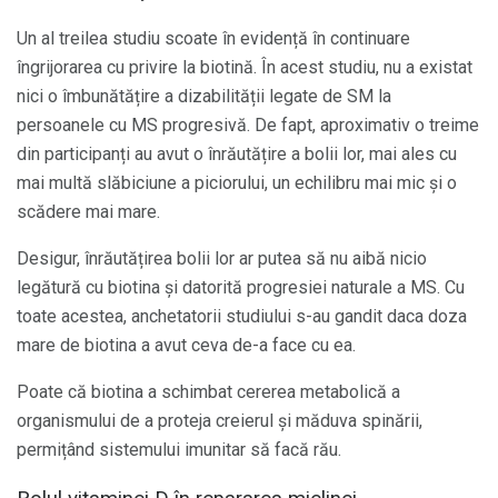
Un al treilea studiu scoate în evidență în continuare
îngrijorarea cu privire la biotină. În acest studiu, nu a existat
nici o îmbunătățire a dizabilității legate de SM la
persoanele cu MS progresivă. De fapt, aproximativ o treime
din participanți au avut o înrăutățire a bolii lor, mai ales cu
mai multă slăbiciune a piciorului, un echilibru mai mic și o
scădere mai mare.
Desigur, înrăutățirea bolii lor ar putea să nu aibă nicio
legătură cu biotina și datorită progresiei naturale a MS. Cu
toate acestea, anchetatorii studiului s-au gandit daca doza
mare de biotina a avut ceva de-a face cu ea.
Poate că biotina a schimbat cererea metabolică a
organismului de a proteja creierul și măduva spinării,
permițând sistemului imunitar să facă rău.