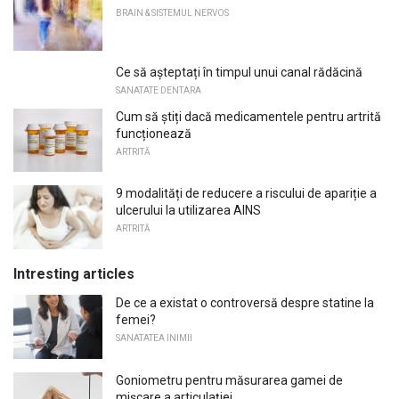
BRAIN & SISTEMUL NERVOS
Ce să așteptați în timpul unui canal rădăcină
SANATATE DENTARA
Cum să știți dacă medicamentele pentru artrită
funcționează
ARTRITĂ
9 modalități de reducere a riscului de apariție a
ulcerului la utilizarea AINS
ARTRITĂ
Intresting articles
De ce a existat o controversă despre statine la
femei?
SANATATEA INIMII
Goniometru pentru măsurarea gamei de
mișcare a articulației