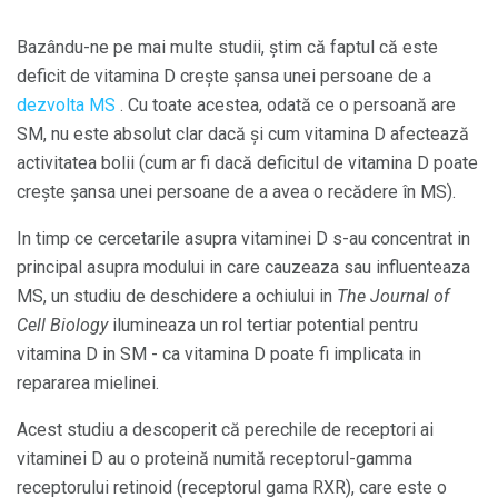
Bazându-ne pe mai multe studii, știm că faptul că este
deficit de vitamina D crește șansa unei persoane de a
dezvolta MS
. Cu toate acestea, odată ce o persoană are
SM, nu este absolut clar dacă și cum vitamina D afectează
activitatea bolii (cum ar fi dacă deficitul de vitamina D poate
crește șansa unei persoane de a avea o recădere în MS).
In timp ce cercetarile asupra vitaminei D s-au concentrat in
principal asupra modului in care cauzeaza sau influenteaza
MS, un studiu de deschidere a ochiului in
The Journal of
Cell Biology
ilumineaza un rol tertiar potential pentru
vitamina D in SM - ca vitamina D poate fi implicata in
repararea mielinei.
Acest studiu a descoperit că perechile de receptori ai
vitaminei D au o proteină numită receptorul-gamma
receptorului retinoid (receptorul gama RXR), care este o