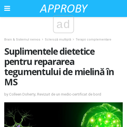
ad
Brain & Sistemul nervos
Scleroză multiplă
Terapii complementare
Suplimentele dietetice
pentru repararea
tegumentului de mielină în
MS
by Colleen Doherty; Revizuit de un medic-certificat de bord