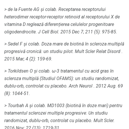
> de la Fuente AG și colab.
Receptarea receptorului
heterodimer receptor-receptor retinoid al receptorului X de
vitamina D reglează diferențierea celulelor progenitoare
oligodendrocite.
J Cell Biol.
2015 Dec 7; 211 (5): 975-85.
> Sedel F și colab.
Doza mare de biotină în scleroza multiplă
progresivă cronică: un studiu pilot.
Mult Scler Relat Disord
.
2015 Mar; 4 (2): 159-69.
> Torkildsen O și colab.
ω-3 tratamentul cu acid gras în
scleroza multiplă (Studiul OFAMS): un studiu randomizat,
dublu-orb, controlat cu placebo.
Arch Neurol
.
2012 Aug. 69
(8): 1044-51.
> Tourbah A și colab.
MD1003 (biotină în doze mari) pentru
tratamentul sclerozei multiple progresive: Un studiu
randomizat, dublu-orb, controlat cu placebo.
Mult Scler.
2016 Nov; 22 (13): 1719-31.