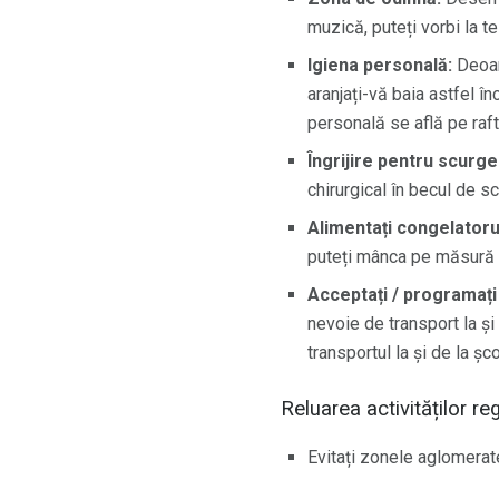
muzică, puteți vorbi la te
Igiena personală:
Deoar
aranjați-vă baia astfel în
personală se află pe raft
Îngrijire pentru scurge
chirurgical în becul de s
Alimentați congelatoru
puteți mânca pe măsură 
Acceptați / programați
nevoie de transport la și
transportul la și de la șco
Reluarea activităților re
Evitați zonele aglomerate