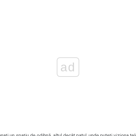
ad
ți un spațiu de odihnă, altul decât patul, unde puteți viziona tele