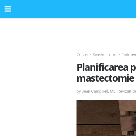
Cancer
Cancer mamar
Tratame
Planificarea 
mastectomie 
by Jean Campbell, MS; Revizuit d