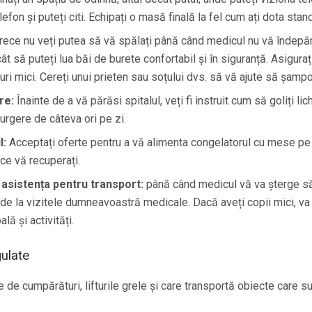
lefon și puteți citi. Echipați o masă finală la fel cum ați dota sta
ece nu veți putea să vă spălați până când medicul nu vă îndepărt
cât să puteți lua băi de burete confortabil și în siguranță. Asigurați
uri mici. Cereți unui prieten sau soțului dvs. să vă ajute să șampo
re:
Înainte de a vă părăsi spitalul, veți fi instruit cum să goliți li
curgere de câteva ori pe zi.
l:
Acceptați oferte pentru a vă alimenta congelatorul cu mese pe c
ce vă recuperați.
 asistența pentru transport:
până când medicul vă va șterge să
 de la vizitele dumneavoastră medicale. Dacă aveți copii mici, va 
ală și activități.
gulate
 de cumpărături, lifturile grele și care transportă obiecte care su