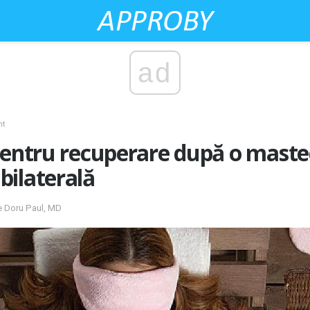
ad
nt
pentru recuperare după o maste
bilaterală
e Doru Paul, MD