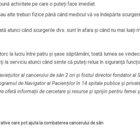
ună activitate pe care o puteți face imediat.
sau alte treburi fizice până când medicul vă va îndepărta scurger
ată atunci când scurgerile dvs. sunt în afara și când nu mai luaț
orc la lucru între patru și șase săptămâni, toată lumea se vindecă
ți la serviciu atunci când simte că puteți relua în siguranță funcții
iețuitor al cancerului de sân 2 ori și fostul director fondator al 
ramul de Navigator al Pacienților în 14 spitale publice și private
re oferă informații de cercetare și resurse și sprijin pentru femei 
grative care pot ajuta la combaterea cancerului de sân