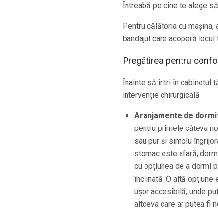
Întreabă pe cine te alege să-ț
Pentru călătoria cu mașina, a
bandajul care acoperă locul t
Pregătirea pentru confor
Înainte să intri în cabinetul 
intervenție chirurgicală.
Aranjamente de dormit
pentru primele câteva nopț
sau pur și simplu îngrijo
stomac este afară; dormin
cu opțiunea de a dormi p
înclinată. O altă opțiune
ușor accesibilă, unde pu
altceva care ar putea fi n