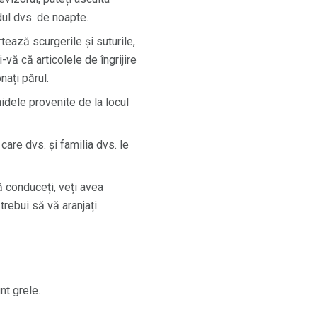
ndul dvs. de noapte.
ează scurgerile și suturile,
-vă că articolele de îngrijire
nați părul.
chidele provenite de la locul
are dvs. și familia dvs. le
 conduceți, veți avea
trebui să vă aranjați
nt grele.