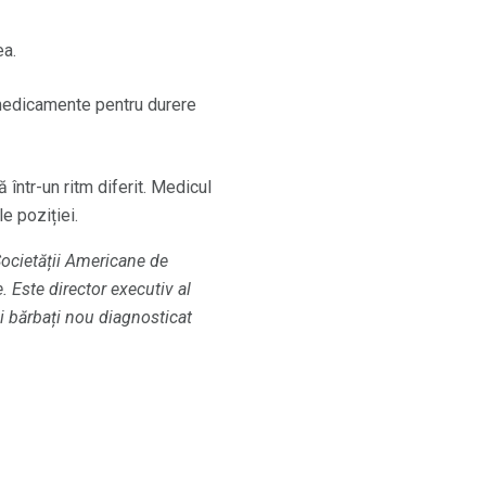
ea.
i medicamente pentru durere
 într-un ritm diferit. Medicul
le poziției.
Societății Americane de
. Este director executiv al
și bărbați nou diagnosticat