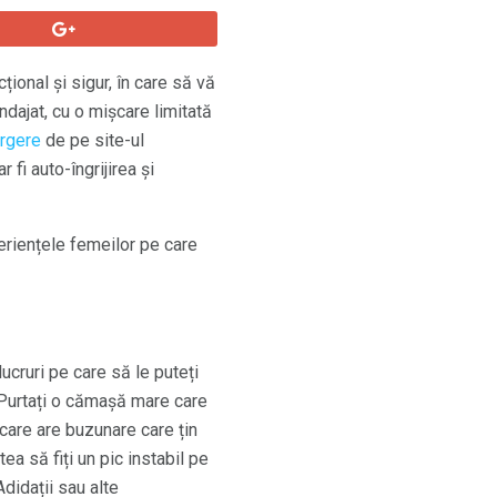
țional și sigur, în care să vă
andajat, cu o mișcare limitată
rgere
de pe site-ul
 fi auto-îngrijirea și
eriențele femeilor pe care
ucruri pe care să le puteți
e. Purtați o cămașă mare care
, care are buzunare care țin
ea să fiți un pic instabil pe
didații sau alte