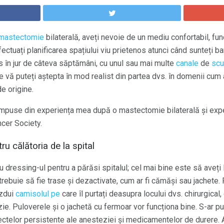
mastectomie
bilaterală, aveți nevoie de un mediu confortabil, func
Efectuați planificarea spațiului viu prietenos atunci când sunteți b
s în jur de câteva săptămâni, cu unul sau mai multe
canale
de
scu
ce vă puteți aștepta în mod realist din partea dvs. în domenii cum ar
e origine.
 compuse din experiența mea după o mastectomie bilaterală și exp
cer Society.
ru călătoria de la spital
 dressing-ul pentru a părăsi spitalul; cel mai bine este să aveți l
nu trebuie să fie trase și dezactivate, cum ar fi cămăși sau jachet
ăzdui
camisolul pe
care îl purtați deasupra locului dvs. chirurgical
ie. Puloverele și o jachetă cu fermoar vor funcționa bine. S-ar put
ectelor persistente ale anesteziei și medicamentelor de durere. A