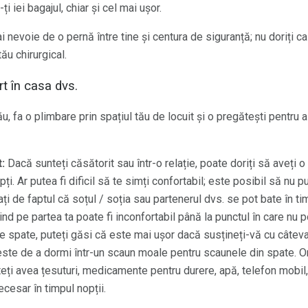
i iei bagajul, chiar și cel mai ușor.
i nevoie de o pernă între tine și centura de siguranță; nu doriți c
ău chirurgical.
t în casa dvs.
tău, fa o plimbare prin spațiul tău de locuit și o pregătești pentru
:
Dacă sunteți căsătorit sau într-o relație, poate doriți să aveți
i. Ar putea fi dificil să te simți confortabil; este posibil să nu p
rați de faptul că soțul / soția sau partenerul dvs. se pot bate în 
d pe partea ta poate fi inconfortabil până la punctul în care nu p
e spate, puteți găsi că este mai ușor dacă susțineți-vă cu câteva
 este de a dormi într-un scaun moale pentru scaunele din spate. O
teți avea țesuturi, medicamente pentru durere, apă, telefon mobil
ecesar în timpul nopții.