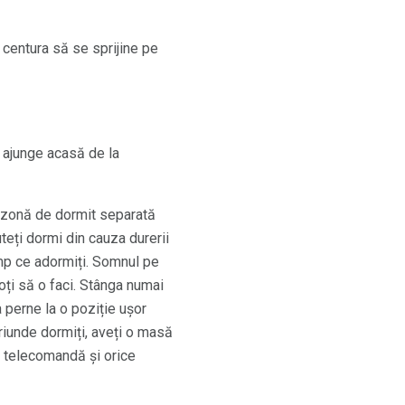
a centura să se sprijine pe
 a ajunge acasă de la
 o zonă de dormit separată
uteți dormi din cauza durerii
timp ce adormiți. Somnul pe
oți să o faci. Stânga numai
 perne la o poziție ușor
riunde dormiți, aveți o masă
, telecomandă și orice