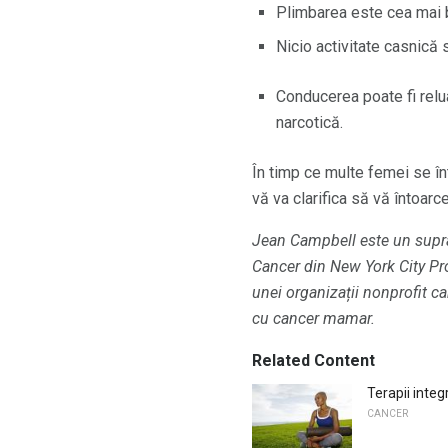
Plimbarea este cea mai b
Nicio activitate casnică 
Conducerea poate fi relu
narcotică.
În timp ce multe femei se înt
vă va clarifica să vă întoarce
Jean Campbell este un suprav
Cancer din New York City Prog
unei organizații nonprofit ca
cu cancer mamar.
Related Content
Terapii inte
CANCER