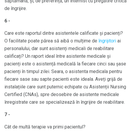
săptămână, și, de preferință, un internist cu pregătire critică
de îngrijire.
6 -
Care este raportul dintre asistentele calificate și pacienți?
O facilitate poate părea să aibă o mulțime de
îngrijitori
ai
personalului, dar sunt asistenți medicali de reabilitare
calificați? Un raport ideal între asistente medicale și
pacienți este o asistență medicală la fiecare cinci sau șase
pacienți în timpul zilei. Seara, o asistenta medicala pentru
fiecare sase sau sapte pacienti este ideala. Aveți grijă de
instalațiile care sunt puternic echipate cu Asistenții Nursing
Certified (CNAs), spre deosebire de asistente medicale
înregistrate care se specializează în îngrijire de reabilitare.
7 -
Cât de multă terapie va primi pacientul?