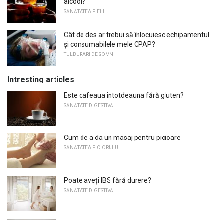
alcool?
SĂNĂTATEA PIELII
Cât de des ar trebui să înlocuiesc echipamentul
și consumabilele mele CPAP?
TULBURARI DE SOMN
Intresting articles
Este cafeaua întotdeauna fără gluten?
SĂNĂTATE DIGESTIVĂ
Cum de a da un masaj pentru picioare
SĂNĂTATEA PICIORULUI
Poate aveți IBS fără durere?
SĂNĂTATE DIGESTIVĂ