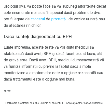
Urologul dvs. vă poate face să vă supuneți altor teste decât
cele enumerate mai sus, în special dacă problemele dvs.
pot fi legate de
cancerul
de
prostată
, de vezica urinară sau
de afectarea rinichilor.
Dacă sunteți diagnosticat cu BPH
Luate împreună, aceste teste vă vor ajuta medicul să
stabilească dacă aveți BPH și dacă faceți acest lucru, cât
de gravă este. Dacă aveți BPH, medicul dumneavoastră vă
va furniza informații cu privire la faptul dacă simpla
monitorizare a simptomelor este o opțiune rezonabilă sau
dacă tratamentul este o opțiune mai bună.
surse:
Hiperplazia prostatică benignă: un ghid al pacientului.
Asociația Americană de Urologie.