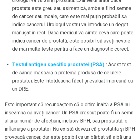
urologul vă va simți prostata. Examenul arată dacă
prostata este greu sau asimetrică, ambele fiind semne
de cancer sau moale, care este mai puțin probabil să
indice cancerul. Urologul vostru va introduce un deget
mănușat în rect. Dacă medicul vă simte ceva care poate
indica cancer de prostată, este posibil să aveți nevoie
de mai multe teste pentru a face un diagnostic corect.
Testul antigen specific prostatei (PSA)
:
Acest test
de sânge măsoară o proteină produsă de celulele
prostatei. Este întotdeauna făcut și evaluat împreună cu
un DRE.
Este important să recunoaștem că o citire înaltă a PSA nu
înseamnă că aveți cancer. Un PSA crescut poate fi un semn
al unui număr de afecțiuni, inclusiv BPH, sau prostatită, o
inflamație a prostatei. Nu există dovezi că prostatita și BPH
provoacă cancer, dar este posibil ca un bărbat să aibă una