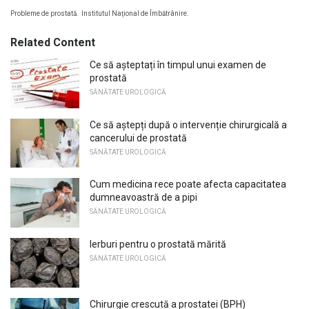
Probleme de prostată.
Institutul Național de Îmbătrânire.
Related Content
Ce să așteptați în timpul unui examen de
prostată
SĂNĂTATE UROLOGICĂ
Ce să aștepți după o intervenție chirurgicală a
cancerului de prostată
SĂNĂTATE UROLOGICĂ
Cum medicina rece poate afecta capacitatea
dumneavoastră de a pipi
SĂNĂTATE UROLOGICĂ
Ierburi pentru o prostată mărită
SĂNĂTATE UROLOGICĂ
Chirurgie crescută a prostatei (BPH)